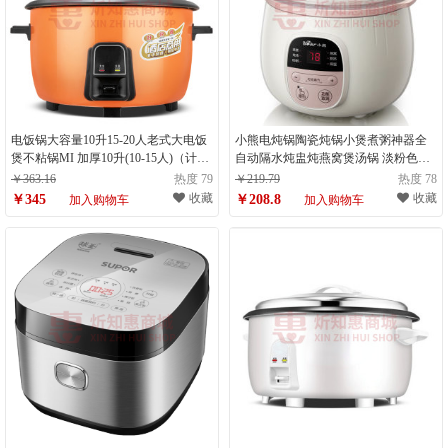
电饭锅大容量10升15-20人老式大电饭
小熊电炖锅陶瓷炖锅小煲煮粥神器全
煲不粘锅MI 加厚10升(10-15人)（计量
自动隔水炖盅炖燕窝煲汤锅 淡粉色
单位：件）
（计量单位：件）
￥363.16
热度 79
￥219.79
热度 78
收藏
收藏
￥345
￥208.8
加入购物车
加入购物车