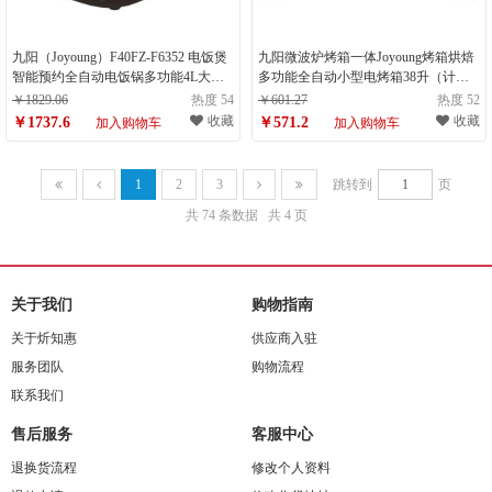
九阳（Joyoung）F40FZ-F6352 电饭煲
九阳微波炉烤箱一体Joyoung烤箱烘焙
智能预约全自动电饭锅多功能4L大容
多功能全自动小型电烤箱38升（计量
量 4L饭煲（计量单位：件）
单位：件）
￥1829.06
热度 54
￥601.27
热度 52
收藏
收藏
￥1737.6
￥571.2
加入购物车
加入购物车
1
2
3
跳转到
页
共 74 条数据
共 4 页
关于我们
购物指南
关于炘知惠
供应商入驻
服务团队
购物流程
联系我们
售后服务
客服中心
退换货流程
修改个人资料