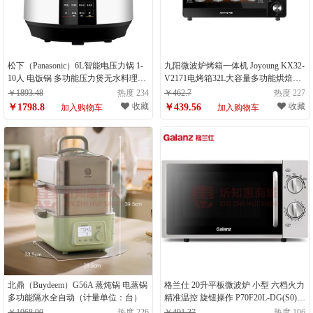
松下（Panasonic）6L智能电压力锅 1-
九阳微波炉烤箱一体机 Joyoung KX32-
10人 电饭锅 多功能压力煲无水料理大
V2171电烤箱32L大容量多功能烘焙蛋
容量电饭煲 SR-S60K8（计量单位：
糕面 KX32-J95XC（计量单位：件）
￥1893.48
热度 234
￥462.7
热度 227
件）
收藏
收藏
￥1798.8
￥439.56
加入购物车
加入购物车
北鼎（Buydeem）G56A 蒸炖锅 电蒸锅
格兰仕 20升平板微波炉 小型 六档火力
多功能隔水全自动（计量单位：台）
精准温控 旋钮操作 P70F20L-DG(S0)
1-2人适用（计量单位：台）
￥1968.00
热度 226
￥491.37
热度 106