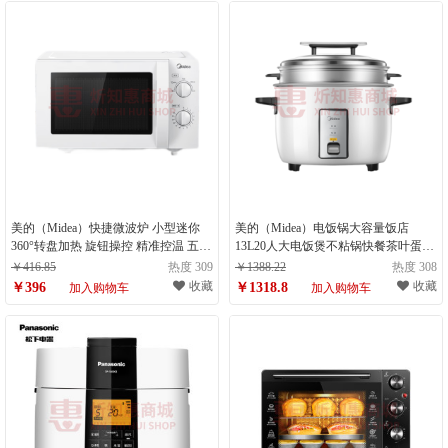
美的（Midea）快捷微波炉 小型迷你
美的（Midea）电饭锅大容量饭店
360°转盘加热 旋钮操控 精准控温 五档
13L20人大电饭煲不粘锅快餐茶叶蛋饭
火力 易洁内胆 M1-L213B（计量单
锅 13L（计量单位：件）
￥416.85
热度 309
￥1388.22
热度 308
位：台）
收藏
收藏
￥396
￥1318.8
加入购物车
加入购物车