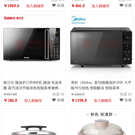
收藏
收藏
￥1869.6
￥466.8
加入购物车
加入购物车
格兰仕 微波炉23升800瓦 微波/光波杀
美的（Midea）多功能微波炉20升 大平
菌 蒸汽清洁平板加热智能菜单微烤一
板均匀加热 智能解冻 智能菜单
体 时钟预约（计量单位：台）
PM20B1 （ZMD安心系列）（计量单
￥617.69
热度 90
￥1261.9
热度 83
位：台）
收藏
收藏
￥586.8
￥1198.8
加入购物车
加入购物车