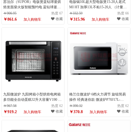
苏泊尔（SUPOR）电饭煲蓝钻球釜烘
电饭锅10L超大型电饭煲15-20人老式
焙发面柴火饭智能预约电 蓝钻球釜内
MI HT 加厚13L不粘15-20人 （计量单
胆5L（计量单位：件）
位：件）
￥906.95
热度 67
￥332.59
热度 66
收藏
收藏
￥861.6
￥315.96
加入购物车
加入购物车
九阳微波炉 九阳烤箱小型烘焙电烤箱
格兰仕微波炉 6档火力调节 旋钮简易
多功能全自动蛋糕32升大容量V190 黑
操作 经典迷你款 微波炉P70J17L-
色（计量单位：件）
V1(W0)（计量单位：台）
￥967.58
热度 62
￥390.32
热度 62
收藏
收藏
￥919.2
￥370.8
加入购物车
加入购物车