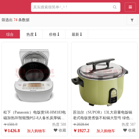
导航
筛选出
74
条数据
综合
热度
价格
最新
松下（Panasonic）电饭煲SR-HM183电
苏泊尔（SUPOR）13L大容量电饭锅
磁加热IH智能预约2-8人备长炭厚锅
老式电饭煲煮饭不粘锅大型号 绿色
4.8L容量 SR-HM183 （计量单位：
(15-25人)5.5斤米 大约50碗饭（计量单
￥1501.9
热度 588
￥2028.64
热度 587
件）
位：件）
收藏
收藏
￥1426.8
￥1927.2
加入购物车
加入购物车