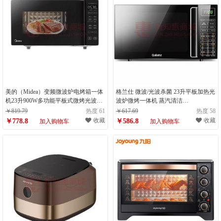
美的（Midea）变频微波炉电烤箱一体
格兰仕 微波/光波杀菌 23升平板加热光
机23升900W多功能平板式微烤光波炉
波炉微烤一体机 蒸汽清洁
M3-L231F （计量单位：件）
G80F23CN3L-Q6(P0)（计量单位：
￥819.79
热度 61
￥617.69
热度 58
台）
收藏
收藏
￥778.8
￥586.8
加入购物车
加入购物车