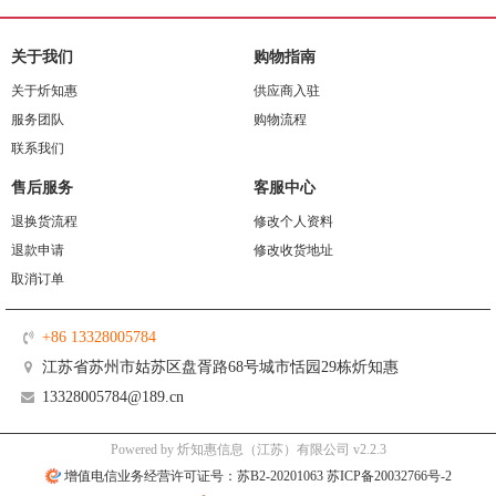
关于我们
购物指南
关于炘知惠
供应商入驻
服务团队
购物流程
联系我们
售后服务
客服中心
退换货流程
修改个人资料
退款申请
修改收货地址
取消订单
+86 13328005784
江苏省苏州市姑苏区盘胥路68号城市恬园29栋炘知惠
13328005784@189.cn
Powered by 炘知惠信息（江苏）有限公司 v2.2.3
增值电信业务经营许可证号：苏B2-20201063 苏ICP备20032766号-2