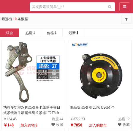
导航
筛选出
10
条数据
综合
热度
价格
最新
功牌多功能双钩牵引器卡线器手摇日
唯品安 牵引器 20米 Q20M 个
式紧线器手动钢丝绳拉紧器1T2T3t4t
工业级精品日式卡线器2T
￥164.45
热度 44
￥8722.23
热度 12
收藏
收藏
￥148
￥7850
加入购物车
加入购物车