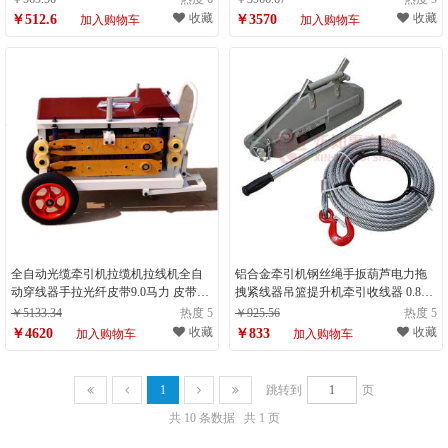
收藏
收藏
￥512.6
￥3570
加入购物车
加入购物车
全自动光缆牵引机拉缆机拉线机全自
铝合金牵引机钢丝绳手扳葫芦电力拖
动穿线器手拉光纤皮带9.0马力 皮带电
拽紧线器吊篮提升机牵引收线器 0.8吨
启9.0马力牵引机
牵引器加杆
￥5133.34
热度 5
￥925.56
热度 5
收藏
收藏
￥4620
￥833
加入购物车
加入购物车
1
跳转到
页
共 10 条数据
共 1 页