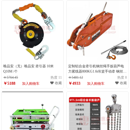
唯品安（无）唯品安 牵引器 10米
定制铝合金牵引机钢丝绳手扳葫芦电
Q10M /个
力紧线器800KG1.6t吊篮手动牵 钢丝绳
30米5.4吨
￥5764.45
热度 11
￥5481.12
热度 8
收藏
收藏
￥5188
￥4933
加入购物车
加入购物车