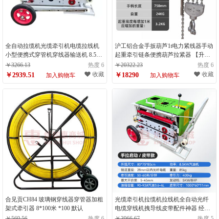
全自动拉缆机光缆牵引机电缆拉线机
沪工铝合金手扳葫芦1t电力紧线器手动
小型便携式穿管机穿线器输送机 8.5HP
起重牵引链条便携葫芦拉紧器 【升级
小型便携式履带款手拉
款】9T1.5米
￥3266.13
热度 6
￥20322.23
热度 6
收藏
收藏
￥2939.51
￥18290
加入购物车
加入购物车
合见贡CH84 玻璃钢穿线器穿管器加粗
光缆牵引机拉缆机拉线机全自动光纤
架式牵引器 8*100米 *100 默认
电缆穿线机拽导线皮带配件神器 经济
型手拉式皮带款汽油8.5P
￥569.56
热度 6
￥3966.67
热度 5