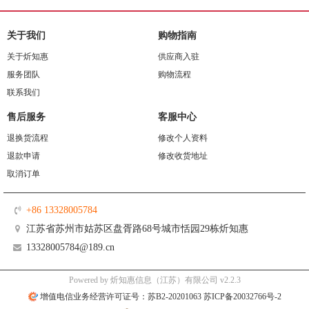
关于我们
购物指南
关于炘知惠
供应商入驻
服务团队
购物流程
联系我们
售后服务
客服中心
退换货流程
修改个人资料
退款申请
修改收货地址
取消订单
+86 13328005784
江苏省苏州市姑苏区盘胥路68号城市恬园29栋炘知惠
13328005784@189.cn
Powered by 炘知惠信息（江苏）有限公司 v2.2.3
增值电信业务经营许可证号：苏B2-20201063 苏ICP备20032766号-2