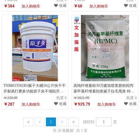
收藏
收藏
￥504
￥60
加入购物车
加入购物车
TNBROTHERS腻子大桶16公斤快干不
高纯纤维素粉30万建筑喷浆胶粉羟丙
开裂易打磨多功能原子灰不塌陷升级
基甲基纤维素拍浆腻子拉毛甩浆 特粘
款升级款 16kg 多功能原子灰公b
30万纤维素(25kg)
￥230.00
热度 6
￥1021.99
热度 4
收藏
收藏
￥207
￥919.79
加入购物车
加入购物车
1
跳转到
页
共 10 条数据
共 1 页