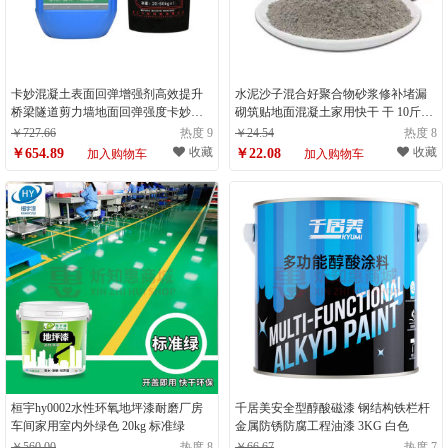
卡妙混凝土表面回弹增强剂高效提升
水泥沙子混合好聚合物砂浆修补堵漏
桥梁隧道剪力墙地面回弹强度卡妙
砌筑贴地面混凝土家用快干 干 10斤砂
20kg 国产纳米型提升5-10兆帕
浆已混好【高强度不易开 裂】
￥727.66
热度 9
￥24.54
热度 8
收藏
收藏
￥654.89
￥22.08
加入购物车
加入购物车
桓宇hy0002水性环氧地坪漆耐磨厂房
千居美安全型醇酸磁漆 钢结构铁栏杆
车间家用室内外绿色 20kg 标准绿
金属防锈防腐工程油漆 3KG 白色
￥560.00
热度 8
￥66.67
热度 7