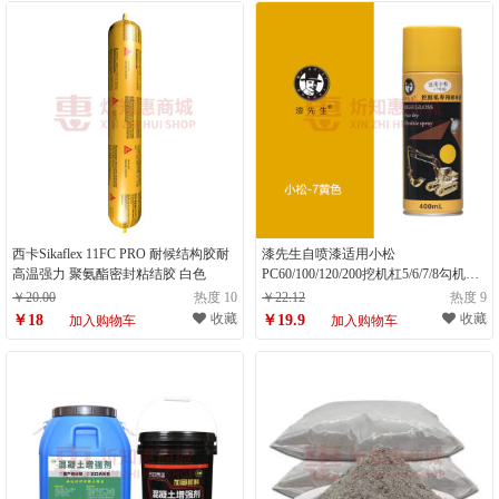
西卡Sikaflex 11FC PRO 耐候结构胶耐
漆先生自喷漆适用小松
高温强力 聚氨酯密封粘结胶 白色
PC60/100/120/200挖机杠5/6/7/8勾机大/
小机头钩机挖掘手喷漆 小松-7黄色
￥20.00
热度 10
￥22.12
热度 9
收藏
收藏
￥18
￥19.9
加入购物车
加入购物车