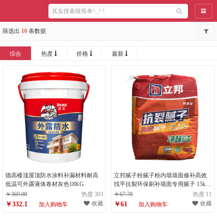
导航
筛选出
10
条数据
综合
热度
价格
最新
德高楼顶屋顶防水涂料补漏材料耐高
立邦腻子粉腻子粉内墙墙面修补高效
低温可外露液体卷材灰色18KG
找平抗裂环保刷补墙面专用腻子 15kg
立邦快涂宝抗裂b
￥369.00
热度 303
￥67.78
热度 11
收藏
收藏
￥332.1
￥61
加入购物车
加入购物车