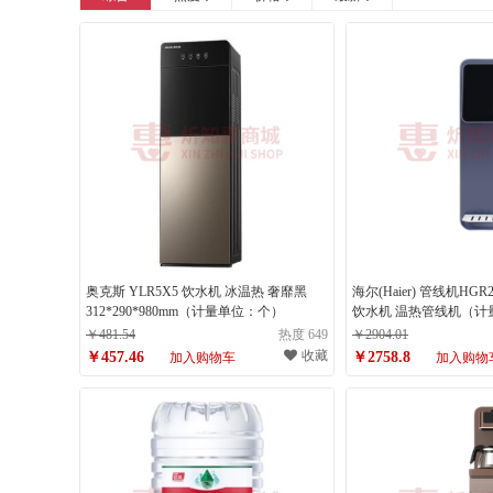
外星人
奥克斯 YLR5X5 饮水机 冰温热 奢靡黑
海尔(Haier) 管线机HG
312*290*980mm（计量单位：个）
饮水机 温热管线机（计
￥481.54
热度 649
￥2904.01
收藏
￥457.46
￥2758.8
加入购物车
加入购物