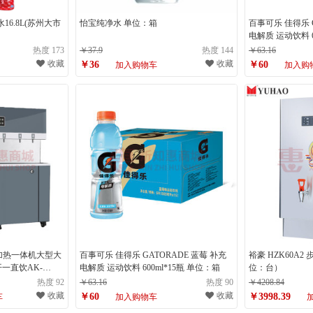
6.8L(苏州大市
怡宝纯净水 单位：箱
百事可乐 佳得乐 G
电解质 运动饮料 6
热度 173
￥37.9
热度 144
￥63.16
收藏
收藏
￥36
￥60
加入购物车
加入购
加热一体机大型大
百事可乐 佳得乐 GATORADE 蓝莓 补充
裕豪 HZK60A
一直饮AK-
电解质 运动饮料 600ml*15瓶 单位：箱
位：台）
位：件）
热度 92
￥63.16
热度 90
￥4208.84
收藏
收藏
￥60
￥3998.39
车
加入购物车