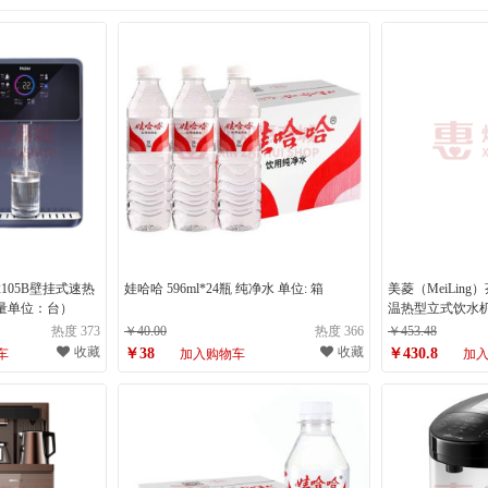
小熊乐童
R2105B壁挂式速热
娃哈哈 596ml*24瓶 纯净水 单位: 箱
美菱（MeiLin
量单位：台）
温热型立式饮水机
C531 （计量单
热度 373
￥40.00
热度 366
￥453.48
收藏
收藏
￥38
￥430.8
车
加入购物车
加