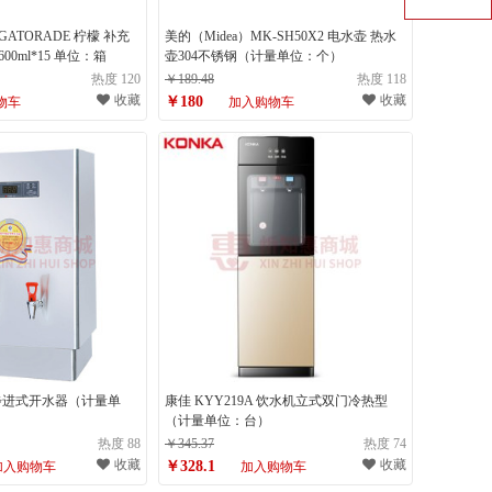
ATORADE 柠檬 补充
美的（Midea）MK-SH50X2 电水壶 热水
00ml*15 单位：箱
壶304不锈钢（计量单位：个）
热度 120
￥189.48
热度 118
收藏
收藏
￥180
物车
加入购物车
2 步进式开水器（计量单
康佳 KYY219A 饮水机立式双门冷热型
（计量单位：台）
热度 88
￥345.37
热度 74
收藏
收藏
￥328.1
加入购物车
加入购物车