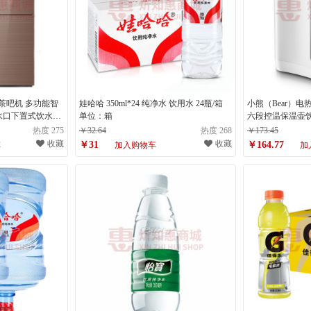
70茶吧机 多功能智
娃哈哈 350ml*24 纯净水 饮用水 24瓶/箱
小熊（Bear）电
水口下置式饮水机
单位：箱
六段控温保温壶
）
ZDHH50D1 
热度 275
￥32.64
热度 268
￥173.45
台）
收藏
收藏
￥31
￥164.77
车
加入购物车
加