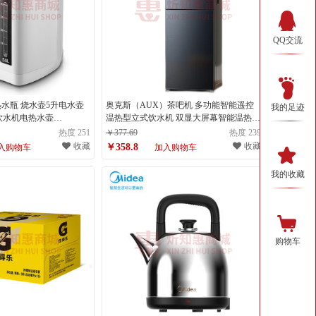
QQ交流
热水瓶 烧水壶5升电水壶
奥克斯（AUX）茶吧机 多功能智能遥控
我的足迹
饮水机电热水壶
温热型立式饮水机 双显大屏幕智能温热款
双煮水模式（计量单位 ：
YCB-22（计量单位：台）
热度 251
￥377.69
热度 239
收藏
收藏
￥358.8
入购物车
加入购物车
我的收藏
购物车