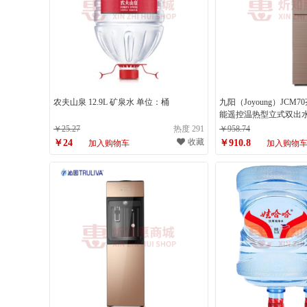
农夫山泉 12.9L 矿泉水 单位：桶
九阳（Joyoung）JCM
能遥控温热型立式双出
JCM70（计量单位：台
￥25.27
热度 291
￥958.74
收藏
￥24
￥910.8
加入购物车
加入购物