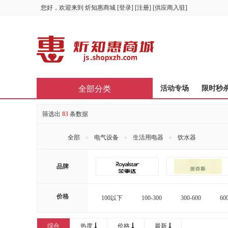
您好，欢迎来到
炘知惠商城
[
登录
] [
注册
] [
供应商入驻
]
全部分类
首页
活动专场
限时秒
筛选出
83
条数据
全部
电气设备
生活用电器
饮水器
品牌
价格
100以下
100-300
300-600
60
16000-20000
20000以上
综合
热度
价格
最新