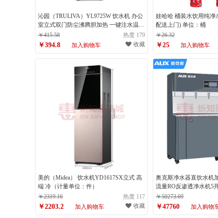
沁园（TRULIVA）YL9725W 饮水机 办公
娃哈哈 桶装水饮用纯净水1
室立式双门防尘沸腾胆加热 一键注水温热
配送上门) 单位：桶
型饮水器（计量单位：台）
￥415.58
热度 179
￥26.32
收藏
￥394.8
￥25
加入购物车
加入购物车
美的（Midea） 饮水机YD1617SX立式 高
奥克斯净水器直饮水机
端 冷（计量单位：件）
流量RO反渗透净水机5开
C300（C6）（计量单
￥2319.16
热度 117
￥50273.69
收藏
￥2203.2
￥47760
加入购物车
加入购物