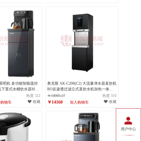
g）茶吧机 多功能智能遥控
奥克斯 AK-C200(C2) 大流量净水器直饮机
下置式水桶饮水器MY-
RO反渗透过滤立式直饮水机加热一体机
位：台）
（计量单位：件）
热度 322
￥14905.27
热度 310
收藏
收藏
￥14160
入购物车
加入购物车
用户中心