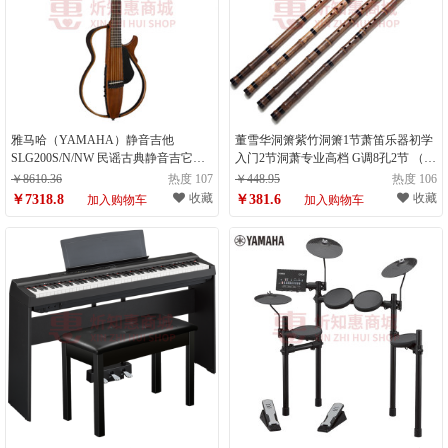
雅马哈（YAMAHA）静音吉他
董雪华洞箫紫竹洞箫1节萧笛乐器初学
SLG200S/N/NW 民谣古典静音吉它便
入门2节洞萧专业高档 G调8孔2节 （计
携式旅行吉他便携 SLG200S NT（计量
量单位：件）
￥8610.36
热度 107
￥448.95
热度 106
单位：件）
收藏
收藏
￥7318.8
￥381.6
加入购物车
加入购物车