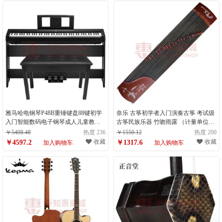
雅马哈电钢琴P48B重锤键盘88键初学
奈乐 古筝初学者入门演奏古筝 考试级
入门智能数码电子钢琴成人儿童教学
古筝民族乐器 竹吻雨露 （计量单位：
便携式 P48B （计量单位：件）
件）
￥5408.48
热度 236
￥1550.12
热度 200
收藏
收藏
￥4597.2
￥1317.6
加入购物车
加入购物车