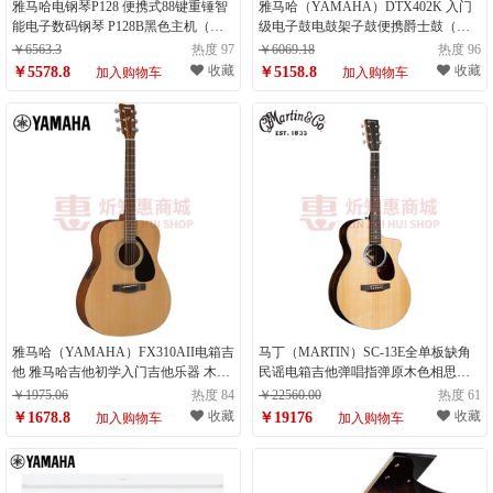
雅马哈电钢琴P128 便携式88键重锤智
雅马哈（YAMAHA）DTX402K 入门
能电子数码钢琴 P128B黑色主机（计
级电子鼓电鼓架子鼓便携爵士鼓（计
量单位：件）
量单位：套 ）
￥6563.3
热度 97
￥6069.18
热度 96
收藏
收藏
￥5578.8
￥5158.8
加入购物车
加入购物车
雅马哈（YAMAHA）FX310AII电箱吉
马丁（MARTIN）SC-13E全单板缺角
他 雅马哈吉他初学入门吉他乐器 木吉
民谣电箱吉他弹唱指弹原木色相思木
他圆角 41英寸（计量单位：件）
背侧板X型龙骨（计量单位：件）
￥1975.06
热度 84
￥22560.00
热度 61
收藏
收藏
￥1678.8
￥19176
加入购物车
加入购物车