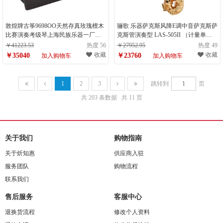
敦煌牌古筝9698OO天然存真玫瑰檀木
骊歌 乐器萨克斯风降E调中音萨克斯萨
比赛演奏考级琴上海民族乐器一厂
克斯管演奏型 LAS-505II （计量单
（计量单位：件）
位：件）
￥41223.53
热度 56
￥27952.95
热度 49
收藏
收藏
￥35040
￥23760
加入购物车
加入购物车
1
2
3
跳转到
页
共 203 条数据
共 11 页
关于我们
购物指南
关于炘知惠
供应商入驻
服务团队
购物流程
联系我们
售后服务
客服中心
退换货流程
修改个人资料