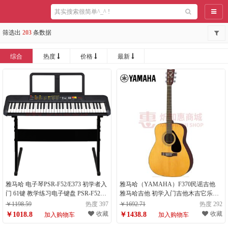
导航
筛选出
203
条数据
综合
热度
价格
最新
雅马哈 电子琴PSR-F52/E373 初学者入
雅马哈（YAMAHA）F370民谣吉他
门 61键 教学练习电子键盘 PSR-F52
雅马哈吉他 初学入门吉他木吉它乐器
（计量单位：台）
圆角 41英寸（计量单位：件）
￥1198.59
热度 397
￥1692.71
热度 292
收藏
收藏
￥1018.8
￥1438.8
加入购物车
加入购物车