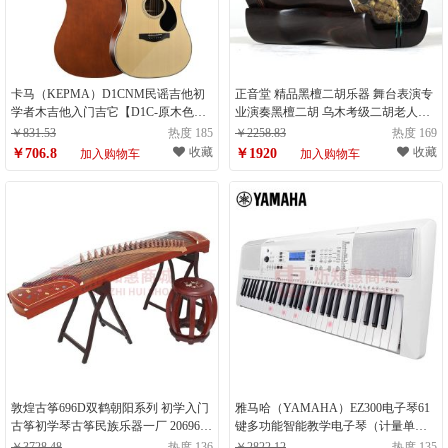
卡马（KEPMA）D1CNM民谣吉他初
正音堂 精品黑檀二胡乐器 舞台表演专
学者木吉他入门吉它【D1C-原木色】
业演奏黑檀二胡 乌木考级二胡老人胡
41英寸（计量单位：件）
琴（计量单位：件）
￥831.53
热度 185
￥2258.83
热度 169
收藏
收藏
￥706.8
￥1920
加入购物车
加入购物车
敦煌古筝696D双鹤朝阳系列 初学入门
雅马哈（YAMAHA）EZ300电子琴61
古筝初学琴古筝民族乐器一厂 20696L
键多功能智能教学电子琴（计量单
（计量单位：件）
位：台）
￥3728.48
热度 136
￥2822.12
热度 135