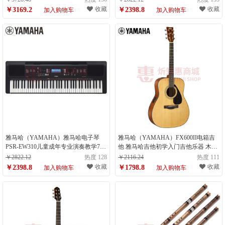
收藏
收藏
￥3169.2
￥2398.8
加入购物车
加入购物车
雅马哈（YAMAHA）雅马哈电子琴
雅马哈（YAMAHA）FX600II电箱吉
PSR-EW310儿童成年专业演奏教学76
他 雅马哈吉他初学入门吉他乐器 木吉
键电子琴 （计量单位：台）
他圆角 41英寸（计量单位：件）
￥2822.12
热度 128
￥2116.24
热度 111
收藏
收藏
￥2398.8
￥1798.8
加入购物车
加入购物车