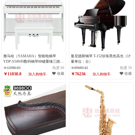
雅马哈（YAMAHA）智能电钢琴
曼尼德斯钢琴 T-152珍珠黑色高光（计
YDP-S54WH数码钢琴88键重锤三踏板
量单位：台）
专业电钢琴（计量单位：台）
￥12986.83
热度 60
￥89689.42
热度 59
收藏
收藏
￥11038.8
￥76236
加入购物车
加入购物车