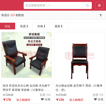
导航
筛选出
225
条数据
综合
热度
价格
最新
宸沐 舒适实木办公椅 会议椅 木头椅子
办公椅会议椅 皮艺椅子 黑色（计量单
带扶手 靠背椅 班前椅（计量单位：
位：把）
件）
￥720.00
热度 254
￥270.00
热度 191
收藏
收藏
￥576
￥216
加入购物车
加入购物车