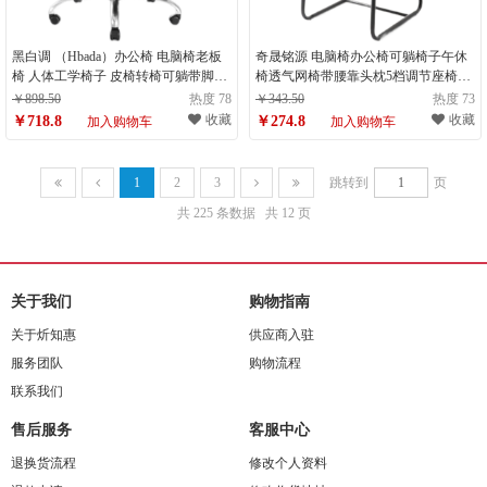
黑白调 （Hbada）办公椅 电脑椅老板
奇晟铭源 电脑椅办公椅可躺椅子午休
椅 人体工学椅子 皮椅转椅可躺带脚托
椅透气网椅带腰靠头枕5档调节座椅职
166BMJ（计量单位：把）
员椅透气款 LC-180（计量单位：把）
￥898.50
热度 78
￥343.50
热度 73
收藏
收藏
￥718.8
￥274.8
加入购物车
加入购物车
1
2
3
跳转到
页
共 225 条数据
共 12 页
关于我们
购物指南
关于炘知惠
供应商入驻
服务团队
购物流程
联系我们
售后服务
客服中心
退换货流程
修改个人资料