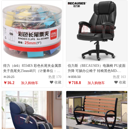
得力（deli）8554ES 彩色长尾夹金属票
伯力斯（BECAUSES）电脑椅 PU皮面
夹子燕尾夹25mm48只（计量单位：
升降 可躺办公椅子 转椅黑色MD-
盒）
002PU（计量单位：把）
￥20.25
热度 170
￥898.50
热度 163
收藏
收藏
￥16.2
￥718.8
加入购物车
加入购物车