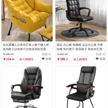
全品屋懒人沙发布艺单人椅子懒人椅
煊缤 办公椅 电脑椅 会议办公椅 升降
休闲椅小沙发客厅沙发休闲卧室靠背
转椅 简约凳子 靠背椅子 黑色布艺滑轮
阳台躺椅 升级加厚款（麂皮绒）（计
乳胶坐垫 钢制脚（计量单位：件）
￥280.50
热度 81
￥361.50
热度 80
量单位：把）
收藏
收藏
￥224.4
￥289.2
加入购物车
加入购物车