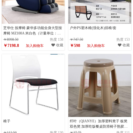
芝华仕 按摩椅 豪华多功能全身大型按
户外PS塑木椅(强化木)排椅/套
摩椅 MZ100A 米白色（计量单位：
台）
￥8998.50
热度 158
￥747.50
热度 153
收藏
收藏
￥7198.8
￥598
加入购物车
加入购物车
椅子
纤叶（QIANYE）加厚塑料凳子 板凳
双色凳 加厚吃饭餐桌防滑椅子熟胶高
凳浴室凳 加厚卡其色（计量单位：
￥112.50
热度 130
￥27.75
热度 111