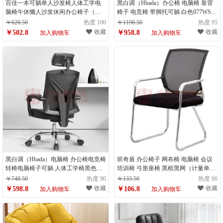
百佳一本可躺单人沙发椅人体工学电
黑白调（Hbada）办公椅 电脑椅 靠背
脑椅午休懒人沙发休闲办公椅子（计
椅子 电竞椅 带脚托可躺 白色077WSJ
量单位：个）
悠悦S（计量单位：把）
￥628.50
热度 100
￥1198.50
热度 95
收藏
收藏
￥502.8
￥958.8
加入购物车
加入购物车
黑白调（Hbada）电脑椅 办公椅电竞椅
班奇盾 办公椅子 网布椅 电脑椅 会议
转椅电脑椅子可躺 人体工学椅黑色
培训椅 弓形座椅 黑框黑网（计量单
115BS 精英S（计量单位：把）
位：件）
￥748.50
热度 90
￥133.50
热度 86
收藏
收藏
￥598.8
￥106.8
加入购物车
加入购物车