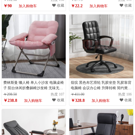
把）
收藏
收藏
￥90
￥22.2
加入购物车
加入购物车
费林斯曼 懒人椅 单人小沙发 电脑桌椅
煊缤 黑色布艺滑轮 乳胶坐垫 乳胶靠背
子 阳台休闲折叠躺椅沙发椅 无味无胶
电脑椅 会议办公椅 升降转椅 简约凳子
棉 樱花粉（计量单位：把）
靠背椅子 钢制脚（计量单位：件）
￥298.50
热度 107
￥411.00
热度 106
收藏
收藏
￥238.8
￥328.8
加入购物车
加入购物车