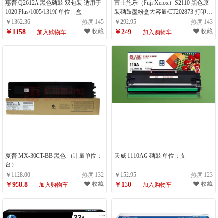
惠普 Q2612A 黑色硒鼓 双包装 适用于
富士施乐（Fuji Xerox）S2110 黑色原
1020 Plus/1005/1319f 单位：盒
装硒鼓墨粉盒大容量/CT202873 打印机
墨粉盒 约9000页（计量单位：个）
￥1362.36
热度 145
￥292.95
热度 143
收藏
收藏
￥1158
￥249
加入购物车
加入购物车
夏普 MX-30CT-BB 黑色 （计量单位：
天威 1110AG 硒鼓 单位：支
台）
￥1128.00
热度 132
￥152.95
热度 123
收藏
收藏
￥958.8
￥130
加入购物车
加入购物车