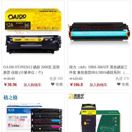
OA100 OT-PH2612 硒鼓 2000页 适用
得力（deli）DBH-388ATF 黑色硒鼓三
惠普 佳能 (计量单位：个)
件套 兼容惠普88A/388A硒鼓系列 （
计量单位：个）
￥36.43
热度 390
￥125.65
热度 379
收藏
收藏
￥30.96
￥106.8
加入购物车
加入购物车