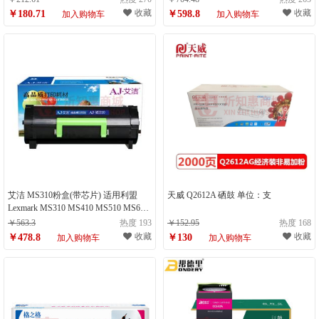
M427dw ）（计量单位：支）
单位：件）
收藏
收藏
￥180.71
￥598.8
加入购物车
加入购物车
艾洁 MS310粉盒(带芯片) 适用利盟
天威 Q2612A 硒鼓 单位：支
Lexmark MS310 MS410 MS510 MS610
MS312dn MS610de MS415dn打印机
￥563.3
热度 193
￥152.95
热度 168
（计量单位：个）
收藏
收藏
￥478.8
￥130
加入购物车
加入购物车