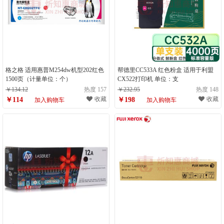
格之格 适用惠普M254dw机型202红色
帮德里CC533A 红色粉盒 适用于利盟
1500页（计量单位：个）
CX522打印机 单位：支
￥134.12
热度 157
￥232.95
热度 148
收藏
收藏
￥114
￥198
加入购物车
加入购物车