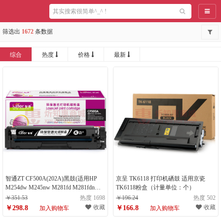
导航
筛选出
1672
条数据
综合
热度
价格
最新
智通ZT CF500A(202A)黑鼓(适用HP
京呈 TK6118 打印机硒鼓 适用京瓷
M254dw M245nw M281fd M281fdn
TK6118粉盒（计量单位：个）
M281dw M280nw)（计量单位：件）
￥351.53
热度 1698
￥196.24
热度 502
收藏
收藏
￥298.8
￥166.8
加入购物车
加入购物车