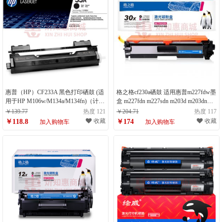
惠普（HP）CF233A 黑色打印硒鼓 (适
格之格cf230a硒鼓 适用惠普m227fdw墨
用于HP M106w/M134a/M134fn)（计量
盒 m227fdn m227sdn m203d m203dn
单位：个）
m203dw hp30a硒鼓粉盒带芯片大容量
￥139.77
热度 121
￥204.71
热度 117
（计量单位：个）
收藏
收藏
￥118.8
￥174
加入购物车
加入购物车