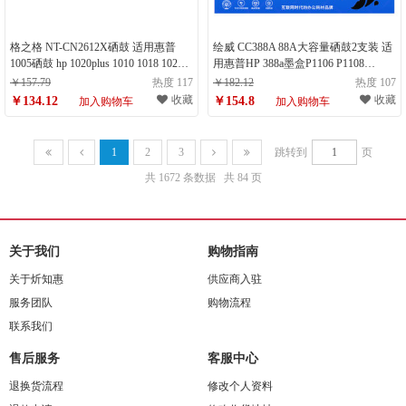
格之格 NT-CN2612X硒鼓 适用惠普
绘威 CC388A 88A大容量硒鼓2支装 适
1005硒鼓 hp 1020plus 1010 1018 1022
用惠普HP 388a墨盒P1106 P1108
3050 3015佳能2900 lbp3000 303打印机
M126a M1136 M1213nf 1216nfh打印机
￥157.79
热度 117
￥182.12
热度 107
墨盒（计量单位：支）
碳粉盒 （计量单位：个）
收藏
收藏
￥134.12
￥154.8
加入购物车
加入购物车
1
2
3
跳转到
页
共 1672 条数据
共 84 页
关于我们
购物指南
关于炘知惠
供应商入驻
服务团队
购物流程
联系我们
售后服务
客服中心
退换货流程
修改个人资料