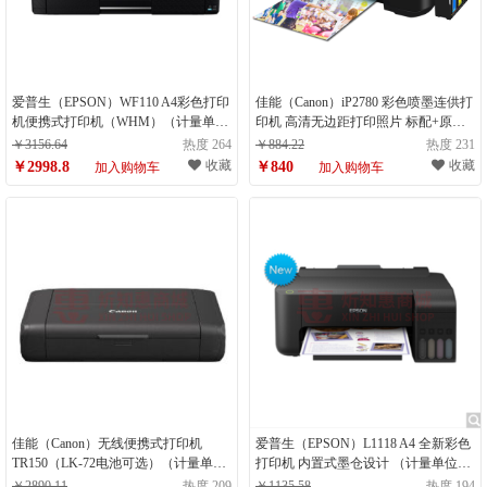
爱普生（EPSON）WF110 A4彩色打印
佳能（Canon）iP2780 彩色喷墨连供打
机便携式打印机（WHM）（计量单
印机 高清无边距打印照片 标配+原装
位：台）
墨盒（单位：台）
￥3156.64
热度 264
￥884.22
热度 231
收藏
收藏
￥2998.8
￥840
加入购物车
加入购物车
佳能（Canon）无线便携式打印机
爱普生（EPSON）L1118 A4 全新彩色
TR150（LK-72电池可选）（计量单
打印机 内置式墨仓设计 （计量单位：
位：台）
台）
￥2890.11
热度 209
￥1135.58
热度 194