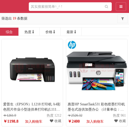
导航
筛选出
19
条数据
综合
热度
价格
最新
爱普生（EPSON）L1218 打印机 A4彩
惠普HP SmartTank531 彩色喷墨打印机
色照片作业小型连供单打印机(L1118
墨仓式连供加墨办公 （计量单位：
升级型)（计量单位：台）
台）
￥1261.9
热度 1212
￥2526.32
热度 961
收藏
收藏
￥1198.8
￥2400
加入购物车
加入购物车