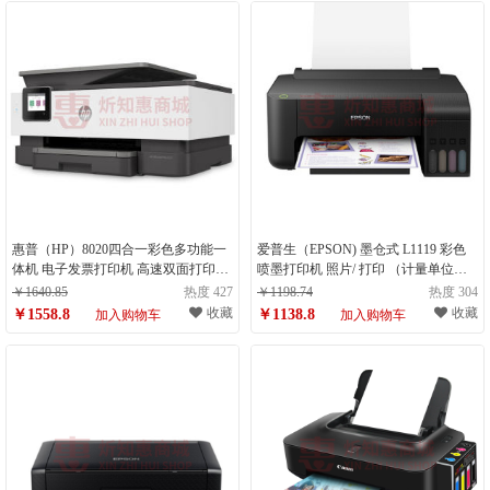
惠普（HP）8020四合一彩色多功能一
爱普生（EPSON) 墨仓式 L1119 彩色
体机 电子发票打印机 高速双面打印
喷墨打印机 照片/ 打印 （计量单位：
（计量单位：台）
台）
￥1640.85
热度 427
￥1198.74
热度 304
收藏
收藏
￥1558.8
￥1138.8
加入购物车
加入购物车