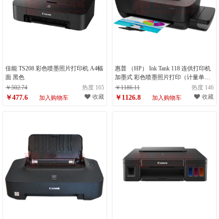
佳能 TS208 彩色喷墨照片打印机 A4幅
惠普 （HP） Ink Tank 118 连供打印机
面 黑色
加墨式 彩色喷墨照片打印（计量单
位：台）
￥502.74
热度 165
￥1186.11
热度 146
收藏
收藏
￥477.6
￥1126.8
加入购物车
加入购物车