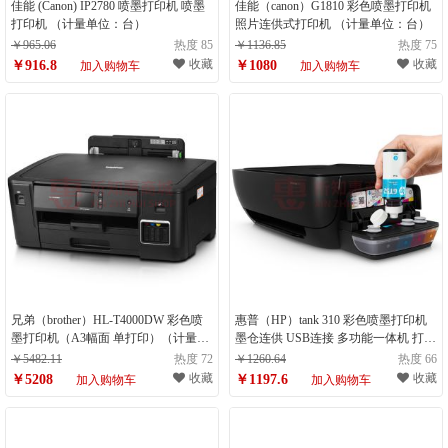
佳能 (Canon) IP2780 喷墨打印机 喷墨
佳能（canon）G1810 彩色喷墨打印机
打印机 （计量单位：台）
照片连供式打印机 （计量单位：台）
￥965.06
热度 85
￥1136.85
热度 75
收藏
收藏
￥916.8
￥1080
加入购物车
加入购物车
兄弟（brother）HL-T4000DW 彩色喷
惠普（HP）tank 310 彩色喷墨打印机
墨打印机（A3幅面 单打印）（计量单
墨仓连供 USB连接 多功能一体机 打
位：台）
印/复印/扫描（计量单位：台）
￥5482.11
热度 72
￥1260.64
热度 66
收藏
收藏
￥5208
￥1197.6
加入购物车
加入购物车