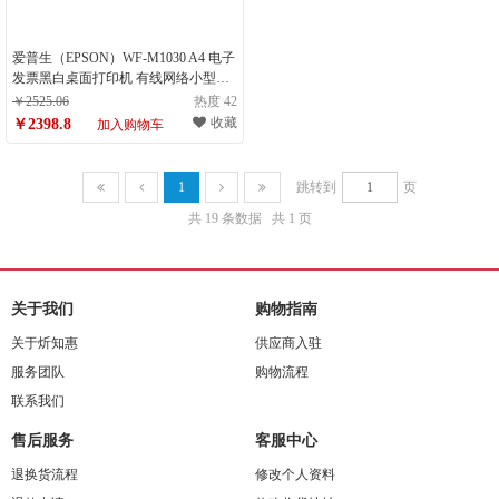
爱普生（EPSON）WF-M1030 A4 电子
发票黑白桌面打印机 有线网络小型办
公商用墨仓式打印机 （计量单位：
￥2525.06
热度 42
台）
收藏
￥2398.8
加入购物车
1
跳转到
页
共 19 条数据
共 1 页
关于我们
购物指南
关于炘知惠
供应商入驻
服务团队
购物流程
联系我们
售后服务
客服中心
退换货流程
修改个人资料