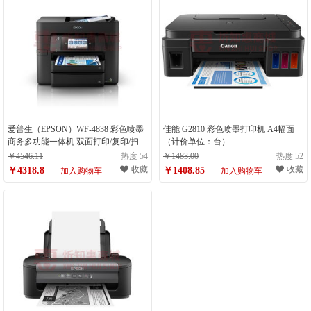
爱普生（EPSON）WF-4838 彩色喷墨
佳能 G2810 彩色喷墨打印机 A4幅面
商务多功能一体机 双面打印/复印/扫
（计价单位：台）
描/传真 中小型办公 （计量单位：台）
￥4546.11
热度 54
￥1483.00
热度 52
收藏
收藏
￥4318.8
￥1408.85
加入购物车
加入购物车