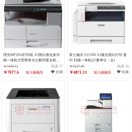
理光MP2014打印机 A3黑白激光多功
富士施乐 S2110N A3激光黑白打印 复
能一体机大型商务办公数码复合机复
印 扫描一体机(计量单位：台)
印机三合一 MP2014ADN网络版 双面
￥7450.11
热度 57
￥5127.49
热度 56
打印复印扫描 网络（计量单位：件）
收藏
收藏
￥7077.6
￥4871.11
加入购物车
加入购物车