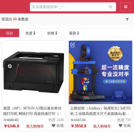
导航
筛选出
60
条数据
综合
热度
价格
最新
惠普（HP） M701N A3黑白激光单功
云图创智（Artillery）响尾蛇X2 3d打印
能打印机 网络打印 高效快速打印（计
机 工业级高精度大尺寸桌面级diy套件
量单位：台）
自动调平fdm 大型三d三地立体静音
￥6680.85
热度 2436
￥4167.16
热度 759
（计量单位：台）
收藏
收藏
￥6346.8
￥3958.8
加入购物车
加入购物车