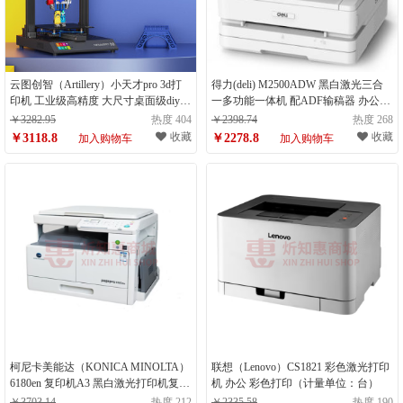
云图创智（Artillery）小天才pro 3d打
得力(deli) M2500ADW 黑白激光三合
印机 工业级高精度 大尺寸桌面级diy套
一多功能一体机 配ADF输稿器 办公商
件 自动调平fdm 大型三d三地立体静音
用高速打印机（双面打印+复印+扫
￥3282.95
热度 404
￥2398.74
热度 268
（计量单位：台）
描）（计量单位：台）
收藏
收藏
￥3118.8
￥2278.8
加入购物车
加入购物车
柯尼卡美能达（KONICA MINOLTA）
联想（Lenovo）CS1821 彩色激光打印
6180en 复印机A3 黑白激光打印机复合
机 办公 彩色打印（计量单位：台）
机多功能一体机标配(WHM)（计量单
￥3703.14
热度 212
￥2335.58
热度 190