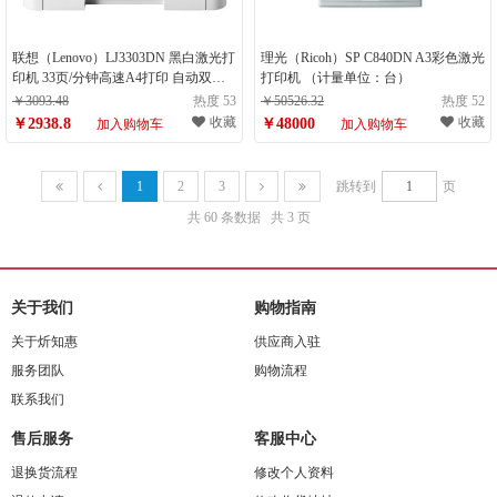
联想（Lenovo）LJ3303DN 黑白激光打
理光（Ricoh）SP C840DN A3彩色激光
印机 33页/分钟高速A4打印 自动双面
打印机 （计量单位：台）
办公 有线网络打印（计量单位：台）
￥3093.48
热度 53
￥50526.32
热度 52
收藏
收藏
￥2938.8
￥48000
加入购物车
加入购物车
1
2
3
跳转到
页
共 60 条数据
共 3 页
关于我们
购物指南
关于炘知惠
供应商入驻
服务团队
购物流程
联系我们
售后服务
客服中心
退换货流程
修改个人资料