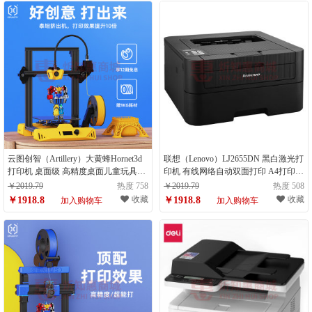
云图创智（Artillery）大黄蜂Hornet3d
联想（Lenovo）LJ2655DN 黑白激光打
打印机 桌面级 高精度桌面儿童玩具diy
印机 有线网络自动双面打印 A4打印
套件 教育入门级大尺寸fdm 三地三D小
办公商用（计量单位：台）
￥2019.79
热度 758
￥2019.79
热度 508
型Hornet（计量单位：台）
收藏
收藏
￥1918.8
￥1918.8
加入购物车
加入购物车