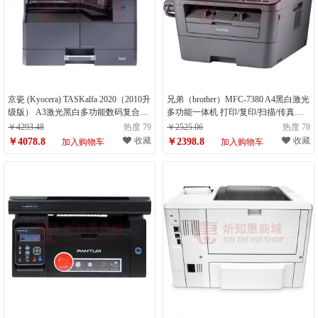
京瓷 (Kyocera) TASKalfa 2020（2010升
兄弟（brother）MFC-7380 A4黑白激光
级版） A3激光黑白多功能数码复合机
多功能一体机 打印/复印/扫描/传真
（打印复印扫描）（计量单位：台）
（计量单位：台）
￥4293.48
热度 79
￥2525.06
热度 78
收藏
收藏
￥4078.8
￥2398.8
加入购物车
加入购物车