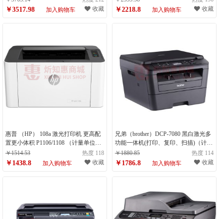
位：件）
收藏
收藏
￥3517.98
￥2218.8
加入购物车
加入购物车
惠普 （HP） 108a 激光打印机 更高配
兄弟（brother）DCP-7080 黑白激光多
置更小体积 P1106/1108 （计量单位：
功能一体机(打印、复印、扫描)（计量
台）
单位：台）
￥1514.53
热度 118
￥1880.85
热度 114
收藏
收藏
￥1438.8
￥1786.8
加入购物车
加入购物车