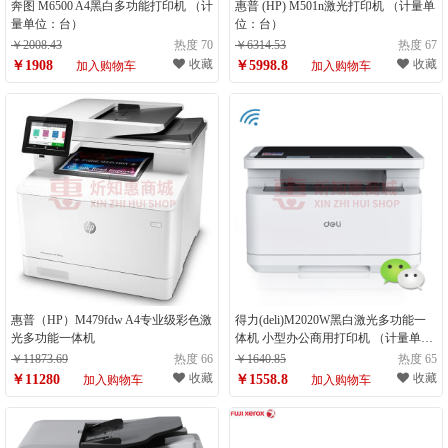
奔图 M6500 A4黑白多功能打印机 （计
惠普 (HP) M501n激光打印机 （计量单
量单位：台）
位：台）
￥2008.43
热度 70
￥6314.53
热度 67
收藏
收藏
￥1908
￥5998.8
加入购物车
加入购物车
惠普（HP）M479fdw A4专业级彩色激
得力(deli)M2020W黑白激光多功能一
光多功能一体机
体机 小型办公商用打印机 （计量单
位：台）
￥11873.69
热度 66
￥1640.85
热度 65
收藏
收藏
￥11280
￥1558.8
加入购物车
加入购物车