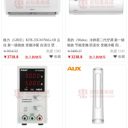
格力（GREE）KFR-35GW/NhGc1B 云
美的（Midea）冷静星二代空调 新一级
佳 新一级能效 变频冷暖 自清洁 壁挂
能效 节能变频 防直吹 变频冷暖 四代
式空调挂机 1.5匹（计量单位：台）
自清洁省电壁挂式空调 大1.5匹（计量
￥3914.53
热度 1382
￥3409.27
热度 1241
单位：台）
收藏
收藏
￥3718.8
￥3238.8
加入购物车
加入购物车