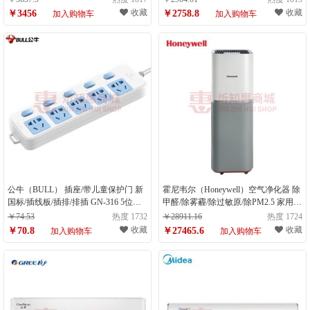
收藏
收藏
￥3456
￥2758.8
加入购物车
加入购物车
公牛（BULL） 插座/带儿童保护门 新
霍尼韦尔（Honeywell）空气净化器 除
国标/插线板/插排/排插 GN-316 5位分
甲醛/除雾霾/除过敏原/除PM2.5 家用办
控开关全长1.8米（计量单位：件）
公 KJ810G93W 空气净化器（计量单
￥74.53
热度 1732
￥28911.16
热度 1724
位：台）
收藏
收藏
￥70.8
￥27465.6
加入购物车
加入购物车