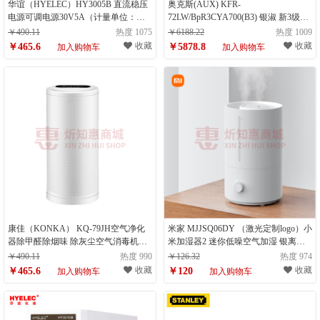
华谊（HYELEC）HY3005B 直流稳压
奥克斯(AUX) KFR-
电源可调电源30V5A（计量单位：
72LW/BpR3CYA700(B3) 银淑 新3级能
台）
效 变频冷暖空调柜机 3匹（计量单
￥490.11
热度 1075
￥6188.22
热度 1009
位：台）
收藏
收藏
￥465.6
￥5878.8
加入购物车
加入购物车
康佳（KONKA） KQ-79JH空气净化
米家 MJJSQ06DY （激光定制logo）小
器除甲醛除烟味 除灰尘空气消毒机新
米加湿器2 迷你低噪空气加湿 银离子
风机除雾霾粉尘小型负离子 除甲醛 除
材料 上加水 4L大容量（计量单位：
￥490.11
热度 990
￥126.32
热度 974
二手烟（计量单位：台）
台）
收藏
收藏
￥465.6
￥120
加入购物车
加入购物车