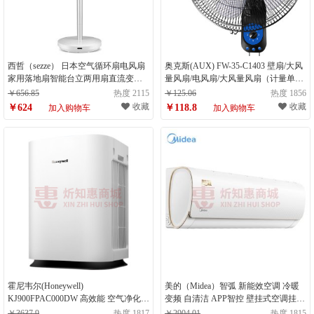
西哲（sezze） 日本空气循环扇电风扇
奥克斯(AUX) FW-35-C1403 壁扇/大风
家用落地扇智能台立两用扇直流变频
量风扇/电风扇/大风量风扇（计量单
定时桌面扇遥控节能对流换气扇 Y-
位：台）
￥656.85
热度 2115
￥125.06
热度 1856
286W（白色）（计量单位：件）
收藏
收藏
￥624
￥118.8
加入购物车
加入购物车
霍尼韦尔(Honeywell)
美的（Midea）智弧 新能效空调 冷暖
KJ900FPAC000DW 高效能 空气净化器
变频 自清洁 APP智控 壁挂式空调挂机
白色（计量单位：台）
大1匹（计量单位：台）
￥3637.9
热度 1817
￥2904.01
热度 1815