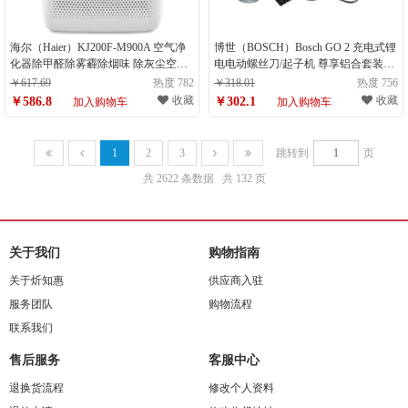
海尔（Haier）KJ200F-M900A 空气净
博世（BOSCH）Bosch GO 2 充电式锂
化器除甲醛除雾霾除烟味 除灰尘空气
电电动螺丝刀/起子机 尊享铝合套装二
消毒机新风机（计量单位：台）
代升级版（计量单位：把）
￥617.69
热度 782
￥318.01
热度 756
收藏
收藏
￥586.8
￥302.1
加入购物车
加入购物车
1
2
3
跳转到
页
共 2622 条数据
共 132 页
关于我们
购物指南
关于炘知惠
供应商入驻
服务团队
购物流程
联系我们
售后服务
客服中心
退换货流程
修改个人资料