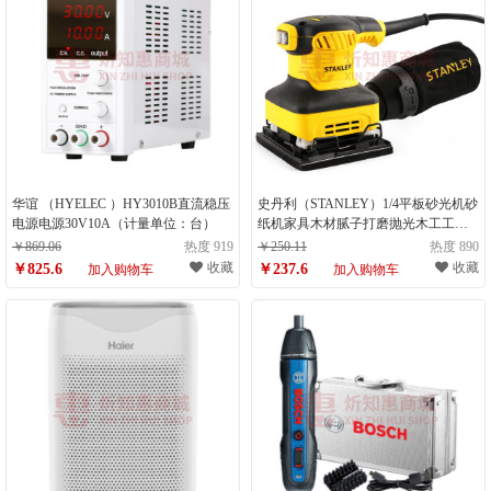
华谊 （HYELEC ）HY3010B直流稳压
史丹利（STANLEY）1/4平板砂光机砂
电源电源30V10A（计量单位：台）
纸机家具木材腻子打磨抛光木工工具
SS24 （计量单位：件）
￥869.06
热度 919
￥250.11
热度 890
收藏
收藏
￥825.6
￥237.6
加入购物车
加入购物车