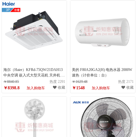
海尔（Haier）KFRd-75QW/21DAH13
美的 F80A20GA2(H) 电热水器 2000W
中央空调 嵌入式大型天花机 天井机 吊
速热（计价单位：台）
顶吸顶 冷暖 3匹（计量单位：台）
￥8840.85
热度 2291
￥1629.48
热度 2171
收藏
收藏
￥8398.8
￥1548
加入购物车
加入购物车