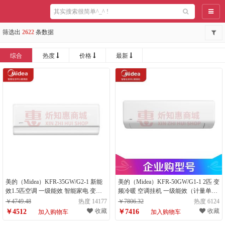
导航
筛选出
2622
条数据
综合
热度
价格
最新
美的（Midea）KFR-35GW/G2-1 新能
美的（Midea）KFR-50GW/G1-1 2匹 变
效1.5匹空调 一级能效 智能家电 变频
频冷暖 空调挂机 一级能效（计量单
冷暖（计量单位：台）
位：台）
￥4749.48
热度 14177
￥7806.32
热度 6124
收藏
收藏
￥4512
￥7416
加入购物车
加入购物车