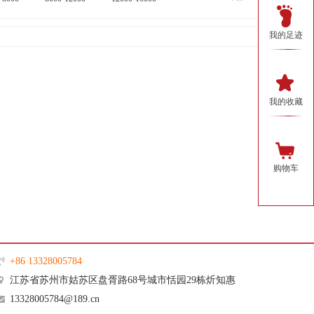
我的足迹
我的收藏
购物车
奢姿
+86 13328005784
江苏省苏州市姑苏区盘胥路68号城市恬园29栋炘知惠
13328005784@189.cn
上海信测