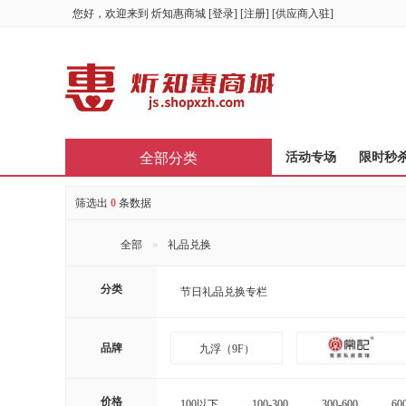
您好，欢迎来到
炘知惠商城
[
登录
] [
注册
] [
供应商入驻
]
全部分类
首页
活动专场
限时秒
筛选出
0
条数据
全部
礼品兑换
分类
节日礼品兑换专栏
品牌
九浮（9F）
价格
100以下
100-300
300-600
60