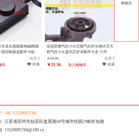
购物车
应水龙头线路板电磁阀感
浴冠辰燃气灶小火芯煤气灶炉头铜火芯天
器控制器盒配件 H款感
然气灶小火盖内芯炉具配件大全 15号
热度 8
￥23.96
热度 8
收藏
收藏
￥21.56
物车
加入购物车
+86 13328005784
江苏省苏州市姑苏区盘胥路68号城市恬园29栋炘知惠
13328005784@189.cn