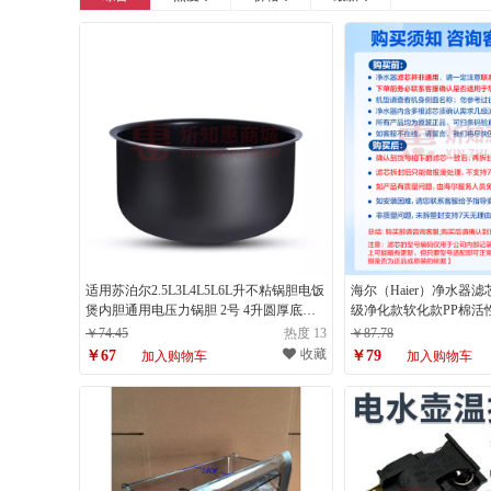
适用苏泊尔2.5L3L4L5L6L升不粘锅胆电饭
海尔（Haier）净水器滤芯H
煲内胆通用电压力锅胆 2号 4升圆厚底不
级净化款软化款PP棉活
粘内胆
ABCDE级滤芯 HU603
￥74.45
热度 13
￥87.78
活性炭滤芯】
收藏
￥67
￥79
加入购物车
加入购物车