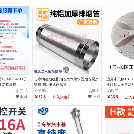
U603-5A/3A升
仕净抽油烟机排烟管燃气热水器烟管厨房
适用小天鹅TB10
性炭超滤膜
管道纯铝排风伸缩管
水叶底盘全自动配件
-5净化版【3级后置
60/90/150/160/170/180/190/200/250/300 纯
盘-正面没有眼
热度 13
￥30.89
热度 11
￥63.23
铝加厚【口径50*1.5m】不锈钢接头款
收藏
收藏
￥27.8
￥56.9
加入购物车
加入