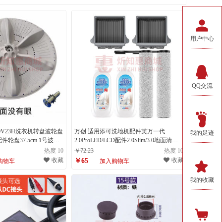
用户中心
QQ交流
0V23H洗衣机转盘波轮盘
万创 适用添可洗地机配件芙万一代
我的足迹
轮盘37.5cm 1号波轮
2.0ProLED/LCD配件2.0Slim/3.0地面清洁
液清洁剂滚刷过滤网滤芯配件
热度 10
￥72.23
热度 10
收藏
收藏
￥65
购物车
加入购物车
我的收藏