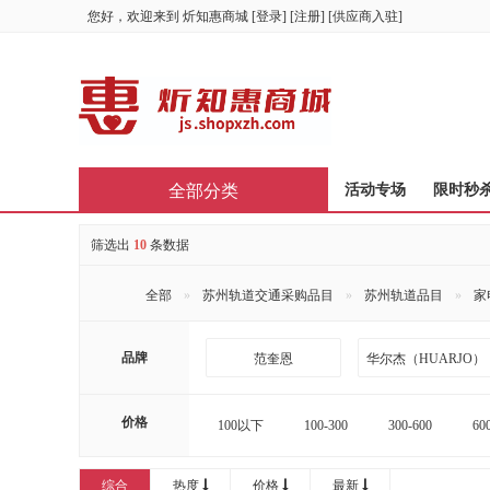
您好，欢迎来到
炘知惠商城
[
登录
] [
注册
] [
供应商入驻
]
全部分类
首页
活动专场
限时秒
筛选出
10
条数据
全部
苏州轨道交通采购品目
苏州轨道品目
家
品牌
范奎恩
华尔杰（HUARJO）
远艺
浴冠辰
价格
100以下
100-300
300-600
60
16000-20000
20000以上
综合
热度
价格
最新