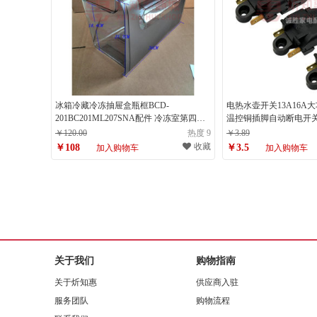
冰箱冷藏冷冻抽屉盒瓶框BCD-
电热水壶开关13A16A
201BC201ML207SNA配件 冷冻室第四层
温控铜插脚自动断电开关
抽屉
点16A2个开关
￥120.00
热度 9
￥3.89
收藏
￥108
￥3.5
加入购物车
加入购物车
关于我们
购物指南
关于炘知惠
供应商入驻
服务团队
购物流程