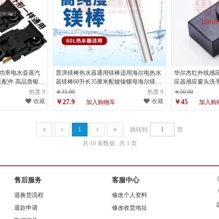
大功率电水壶蒸汽
普湃镁棒热水器通用镁棒适用海尔电热水
华尔杰红外线感
配件 高品质银触
器镁棒60升长35厘米配镀镍螺母海尔镁棒
应器感应窗头洗手
60L
应头-圆头16*16
热度 9
￥31.00
热度 9
￥50.00
收藏
收藏
￥27.9
￥45
加入购物车
加入购
1
跳转到
页
共 10 条数据
共 1 页
售后服务
客服中心
退换货流程
修改个人资料
退款申请
修改收货地址