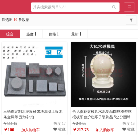
导航
筛选出
10
条数据
综合
热度
价格
最新
三栖虎定制水泥板砂浆块混凝土板木
合见贡花盆模具水泥制品圆球模型球
条金属等 定制补拍
模板阳台护栏亭子装饰品 5公分圆球模
具
￥111.12
热度 17
￥241.95
热度 13
收藏
收藏
￥100
￥217.75
加入购物车
加入购物车