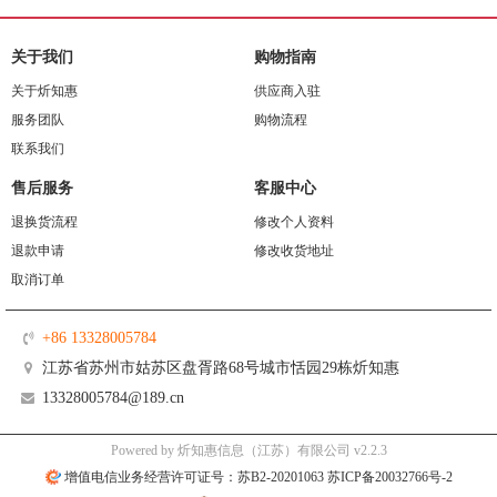
关于我们
购物指南
关于炘知惠
供应商入驻
服务团队
购物流程
联系我们
售后服务
客服中心
退换货流程
修改个人资料
退款申请
修改收货地址
取消订单
+86 13328005784
江苏省苏州市姑苏区盘胥路68号城市恬园29栋炘知惠
13328005784@189.cn
Powered by 炘知惠信息（江苏）有限公司 v2.2.3
增值电信业务经营许可证号：苏B2-20201063 苏ICP备20032766号-2