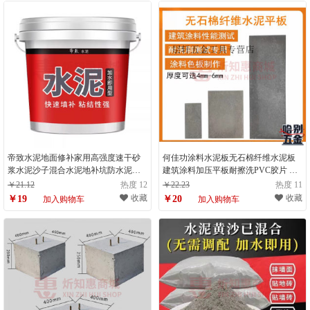
帝致水泥地面修补家用高强度速干砂
何佳功涂料水泥板无石棉纤维水泥板
浆水泥沙子混合水泥地补坑防水泥胶
建筑涂料加压平板耐擦洗PVC胶片 定
自流平水泥3斤【填坑补洞/地面坑洼找
制
￥21.12
热度 12
￥22.23
热度 11
平】
收藏
收藏
￥19
￥20
加入购物车
加入购物车