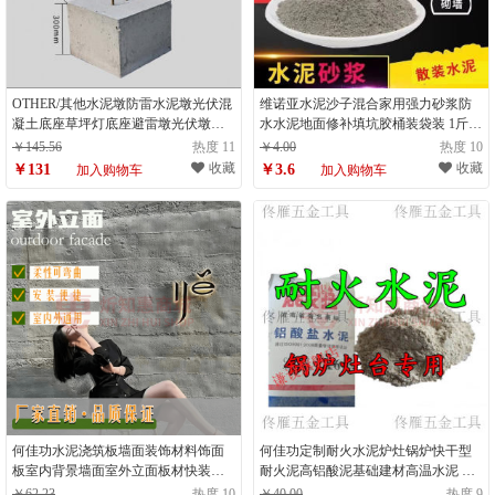
OTHER/其他水泥墩防雷水泥墩光伏混
维诺亚水泥沙子混合家用强力砂浆防
凝土底座草坪灯底座避雷墩光伏墩底
水水泥地面修补填坑胶桶装袋装 1斤砂
座 深灰色(定金)
浆
￥145.56
热度 11
￥4.00
热度 10
收藏
收藏
￥131
￥3.6
加入购物车
加入购物车
何佳功水泥浇筑板墙面装饰材料饰面
何佳功定制耐火水泥炉灶锅炉快干型
板室内背景墙面室外立面板材快装板
耐火泥高铝酸泥基础建材高温水泥 默
材
认
￥62.23
热度 10
￥40.00
热度 9