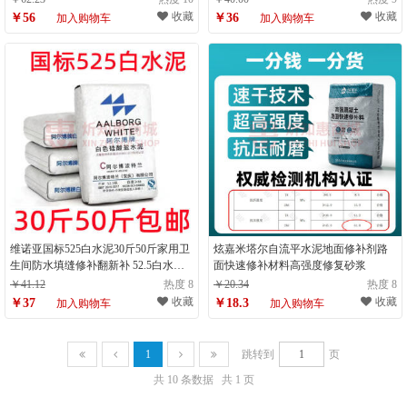
收藏
收藏
￥56
￥36
加入购物车
加入购物车
维诺亚国标525白水泥30斤50斤家用卫
炫嘉米塔尔自流平水泥地面修补剂路
生间防水填缝修补翻新补 52.5白水泥
面快速修补材料高强度修复砂浆
20斤装(送：刮板)
￥41.12
热度 8
￥20.34
热度 8
收藏
收藏
￥37
￥18.3
加入购物车
加入购物车
1
跳转到
页
共 10 条数据
共 1 页