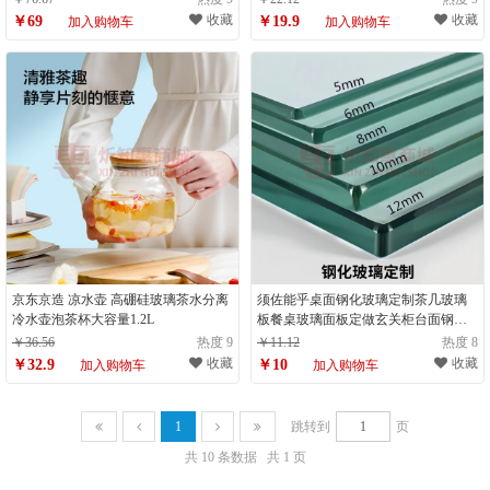
收藏
收藏
￥69
￥19.9
加入购物车
加入购物车
京东京造 凉水壶 高硼硅玻璃茶水分离
须佐能乎桌面钢化玻璃定制茶几玻璃
冷水壶泡茶杯大容量1.2L
板餐桌玻璃面板定做玄关柜台面钢化
玻璃 【厚度8mm】钢化玻璃
￥36.56
热度 9
￥11.12
热度 8
收藏
收藏
￥32.9
￥10
加入购物车
加入购物车
1
跳转到
页
共 10 条数据
共 1 页