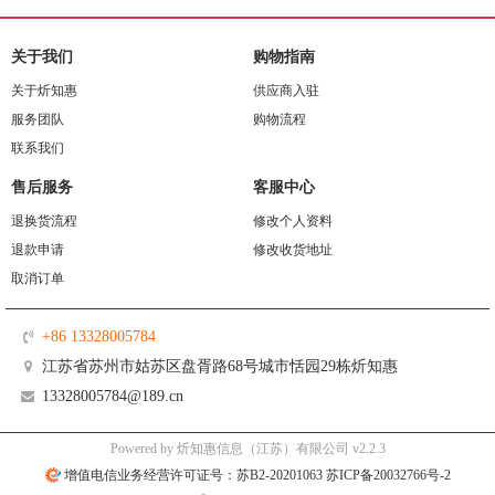
关于我们
购物指南
关于炘知惠
供应商入驻
服务团队
购物流程
联系我们
售后服务
客服中心
退换货流程
修改个人资料
退款申请
修改收货地址
取消订单
+86 13328005784
江苏省苏州市姑苏区盘胥路68号城市恬园29栋炘知惠
13328005784@189.cn
Powered by 炘知惠信息（江苏）有限公司 v2.2.3
增值电信业务经营许可证号：苏B2-20201063 苏ICP备20032766号-2