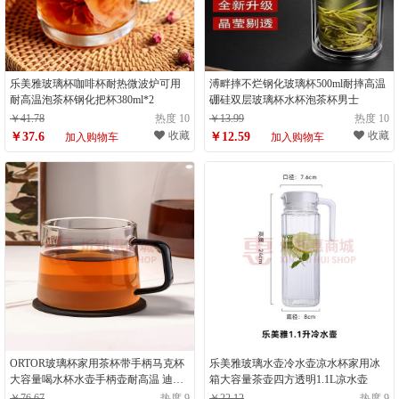
乐美雅玻璃杯咖啡杯耐热微波炉可用
溥畔摔不烂钢化玻璃杯500ml耐摔高温
耐高温泡茶杯钢化把杯380ml*2
硼硅双层玻璃杯水杯泡茶杯男士
￥41.78
热度 10
￥13.99
热度 10
收藏
收藏
￥37.6
￥12.59
加入购物车
加入购物车
ORTOR玻璃杯家用茶杯带手柄马克杯
乐美雅玻璃水壶冷水壶凉水杯家用冰
大容量喝水杯水壶手柄壶耐高温 迪斯
箱大容量茶壶四方透明1.1L凉水壶
手柄杯单只
￥76.67
热度 9
￥22.12
热度 9