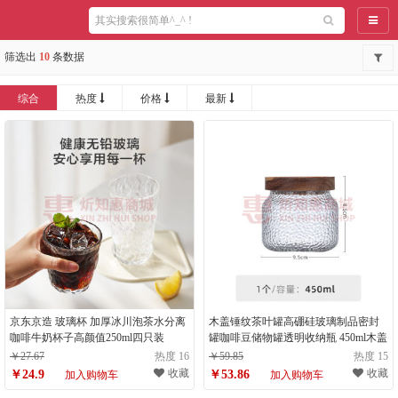
导航
筛选出
10
条数据
综合
热度
价格
最新
京东京造 玻璃杯 加厚冰川泡茶水分离
木盖锤纹茶叶罐高硼硅玻璃制品密封
咖啡牛奶杯子高颜值250ml四只装
罐咖啡豆储物罐透明收纳瓶 450ml木盖
￥27.67
热度 16
￥59.85
热度 15
收藏
收藏
￥24.9
￥53.86
加入购物车
加入购物车