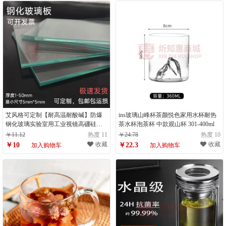
艾风格可定制【耐高温耐酸碱】防爆
ins玻璃山峰杯茶颜悦色家用水杯耐热
钢化玻璃实验室用工业视镜高硼硅石
茶水杯泡茶杯 中款观山杯 301-400ml
英 默认5mm厚
￥11.12
热度 11
￥24.78
热度 10
收藏
收藏
￥10
￥22.3
加入购物车
加入购物车