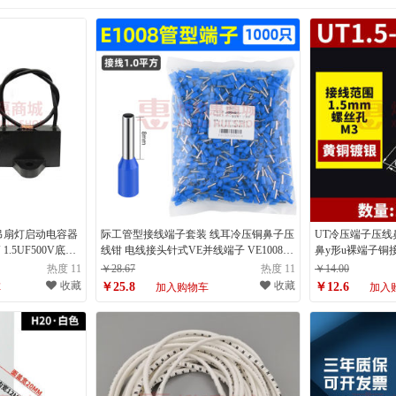
灯吊扇灯启动电容器
际工管型接线端子套装 线耳冷压铜鼻子压
UT冷压端子压
0V 1.5UF500V底耳
线钳 电线接头针式VE并线端子 VE1008
鼻y形u裸端子铜接头压
蓝色1000只 1平方 紫铜
只装
热度 11
￥28.67
热度 11
￥14.00
收藏
收藏
￥25.8
￥12.6
车
加入购物车
加入