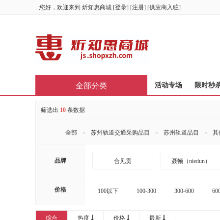
您好，欢迎来到
炘知惠商城
[
登录
] [
注册
] [
供应商入驻
]
全部分类
首页
活动专场
限时秒
筛选出
10
条数据
全部
苏州轨道交通采购品目
苏州轨道品目
其
品牌
合见贡
聂顿（niedun）
价格
100以下
100-300
300-600
60
16000-20000
20000以上
综合
热度
价格
最新