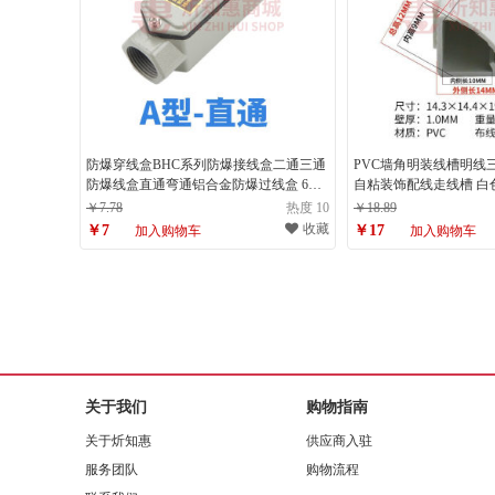
防爆穿线盒BHC系列防爆接线盒二通三通
PVC墙角明装线槽明线
防爆线盒直通弯通铝合金防爆过线盒 6分
自粘装饰配线走线槽 白色h
DN20 G A型（直通） 4分 DN15 G1/2
￥7.78
热度 10
￥18.89
收藏
￥7
￥17
加入购物车
加入购物车
关于我们
购物指南
关于炘知惠
供应商入驻
服务团队
购物流程