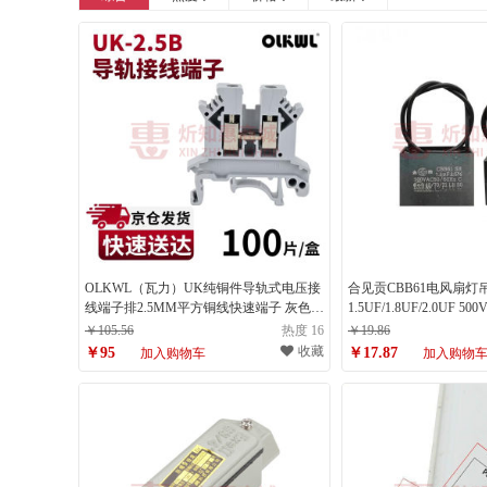
OLKWL（瓦力）UK纯铜件导轨式电压接
合见贡CBB61电风扇
线端子排2.5MM平方铜线快速端子 灰色
1.5UF/1.8UF/2.0UF 50
UK-2.5B（100片）
(1个)送线帽
￥105.56
热度 16
￥19.86
收藏
￥95
￥17.87
加入购物车
加入购物