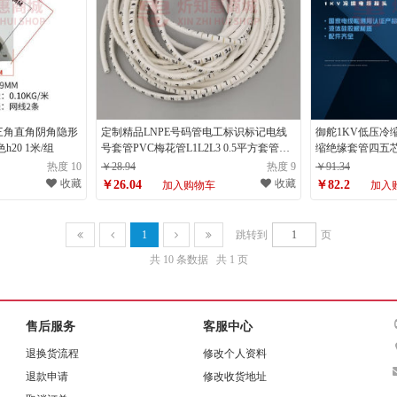
三角直角阴角隐形
定制精品LNPE号码管电工标识标记电线
御舵1KV低压冷缩
20 1米/组
号套管PVC梅花管L1L2L3 0.5平方套管
缩绝缘套管四五芯
LNPE各300粒
1/2.0(二芯10-16
热度 10
￥28.94
热度 9
￥91.34
收藏
收藏
￥26.04
￥82.2
加入购物车
加入
1
跳转到
页
共 10 条数据
共 1 页
售后服务
客服中心
退换货流程
修改个人资料
退款申请
修改收货地址