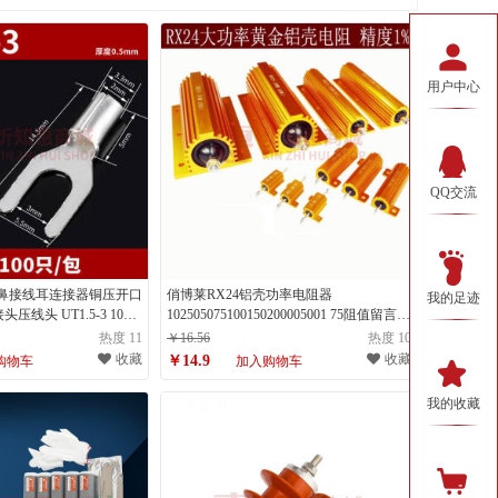
用户中心
QQ交流
线鼻接线耳连接器铜压开口
俏博莱RX24铝壳功率电阻器
我的足迹
线头 UT1.5-3 100
102505075100150200005001 75阻值留言
常规电 5W阻值留言
热度 11
￥16.56
热度 10
收藏
收藏
￥14.9
购物车
加入购物车
我的收藏