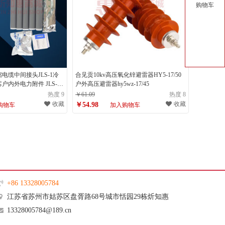
购物车
电缆中间接头JLS-1冷
合见贡10kv高压氧化锌避雷器HY5-17/50
户内外电力附件 JLS-
户外高压避雷器hy5wz-17/45
平方)
热度 9
￥61.09
热度 8
收藏
收藏
￥54.98
购物车
加入购物车
+86 13328005784
江苏省苏州市姑苏区盘胥路68号城市恬园29栋炘知惠
13328005784@189.cn