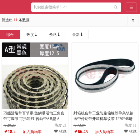
导航
筛选出
11
条数据
综合
热度
价格
最新
万能活络带百节带/鱼鳞带活动三角皮
封箱机皮带工业防跑偏橡胶导条轨输
带可调节 可拆卸PU传动带AB型 A型
送带传动带开箱机草纹带 1270*48进口
(黑色常规)每米价
橡胶墨绿色
￥20.23
热度 21
￥73.84
热度 11
收藏
收藏
￥18.2
￥66.45
加入购物车
加入购物车