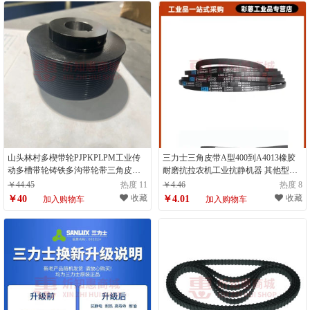
山头林村多楔带轮PJPKPLPM工业传
三力士三角皮带A型400到A4013橡胶
动多槽带轮铸铁多沟带轮带三角皮带
耐磨抗拉农机工业抗静机器 其他型号
盘 随机发
A400-A4013询问客服备注
￥44.45
热度 11
￥4.46
热度 8
收藏
收藏
￥40
￥4.01
加入购物车
加入购物车