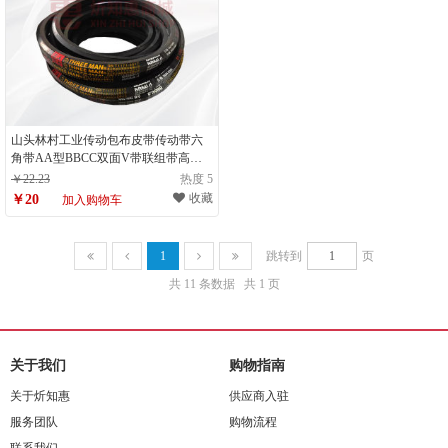
山头林村工业传动包布皮带传动带六
角带AA型BBCC双面V带联组带高速
皮带 高品质六角带AA型
￥22.23
热度 5
收藏
￥20
加入购物车
1
跳转到
页
共 11 条数据
共 1 页
关于我们
购物指南
关于炘知惠
供应商入驻
服务团队
购物流程