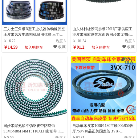
三力士三角带B型工业机器传动橡胶空
山头林村橡胶同步带270H厂家供应工
压皮带风发电收割机耐用抗磨 三力士
业皮带橡胶皮带双面齿同步带 270H双
B1143 Li【高品质】
面齿
￥16.22
热度 8
￥101.34
热度 8
收藏
收藏
￥14.59
￥91.2
加入购物车
加入购物车
同步带聚氨酯不锈钢皮带防腐蚀
自动车床皮带1090/1180主轴900/950攻
S3M5M8M14MT5T10XLH齿形带 T10
牙750/710品正美国盖茨 3VX-
100
710/XPZ1800(攻牙皮带)品正
￥5.56
热度 8
￥62.81
热度 8